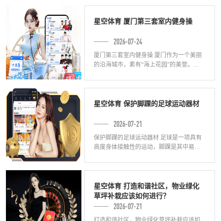
是一种非常有效的方法来增强手臂力量。
下面将
星空体育 厦门第三套室内健身操
2026-07-24
厦门第三套室内健身操 厦门作为一个美丽
的沿海城市，素有“海上花园”的美誉。近
日，厦门市体育局宣布将推出一组全新的
室内健身操，为当地居民提供更多的健身
选择
星空体育 保护脚踝的足球运动器材
2026-07-21
保护脚踝的足球运动器材 足球是一项具有
高度身体接触性的运动，脚踝是其中易受
伤的部位之一。为了保护运动员的脚踝免
受损伤，专门设计的足球运动器材起着至
关重要
星空体育 打造和谐社区，物业绿化
草坪补栽应该如何进行？
2026-07-21
打造和谐社区，物业绿化草坪补栽应该如