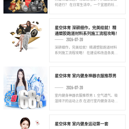
何进行？ 在日常生活中，一个宜居的社区
环境对于居民来说至关重要。而作为社区
的重要组成部分，物业绿化草坪的补栽工
作更是
星空体育 深耕细作，完美绘就！精
通塑胶跑道材料系列施工流程攻略！
2026-07-20
深耕细作，完美绘就！精通塑胶跑道材料
系列施工流程攻略！ 在建设和改造各类运
动场地时，塑胶跑道是一种广泛采用的地
面材料。它具有良好的耐磨性、抗紫外线
能力以
星空体育 室内健身神器衣服推荐男
2026-07-20
室内健身神器衣服推荐男 1. 空气透气、吸
湿排汗的运动上衣 在进行室内健身活动
时，一身透气、吸湿排汗的运动上衣是必
不可少的。这种材质的上衣可以帮助身体
保
星空体育 室内健身运动第一套