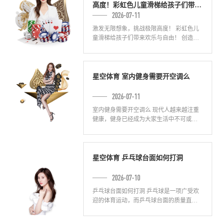
高度！彩虹色儿童滑梯给孩子们带来
2026-07-11
欢乐与自由！
激发无限想象，挑战极限高度！ 彩虹色儿
童滑梯给孩子们带来欢乐与自由！ 创造独
一无二的游乐空间 彩虹色儿童滑梯不仅是
一种游乐设施，更是一个创造无限可能的
空
星空体育 室内健身需要开空调么
2026-07-11
室内健身需要开空调么 现代人越来越注重
健康，健身已经成为大家生活中不可或缺
的一部分。很多人选择室内健身，但是有
一个问题困扰着大家：室内健身需要开空
调么？
星空体育 乒乓球台面如何打洞
2026-07-10
乒乓球台面如何打洞 乒乓球是一项广受欢
迎的体育运动，而乒乓球台面的质量直接
关系到比赛的公平性和玩家的体验。在长