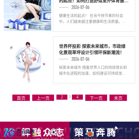
的起点！如何打造舒适室外体育健身
2026-07-06
器材场地
健康生活的起点！ 在当今快节奏的社会
中，人们越来越注重健康和生活质量。而
室外体育健身器材场地成为了大家关注的
焦点。以下是一些打造舒适室外体育健身
器材场地
世界杯投彩 探索未来城市，市政绿
化景观草坪设计引领环保新潮流！
2026-07-06
探索未来城市 随着世界人口的持续增长和
城市化进程的加速，如何建设可持续发展
的城市成为了摆在我们面前的重要课题。
在这个过程中，市政绿化景观草坪设计扮
演着关
3
2
4
首页
上一页
下一页
末页