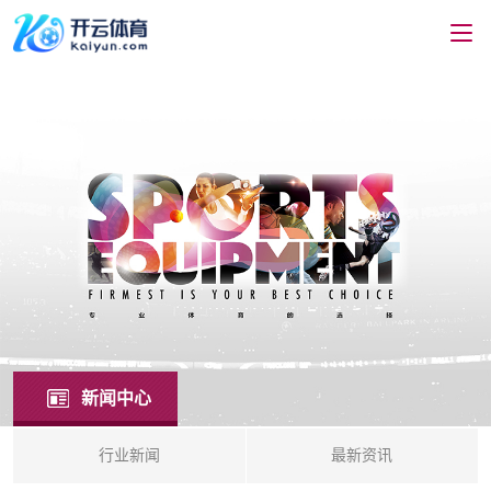
新闻中心
行业新闻
最新资讯