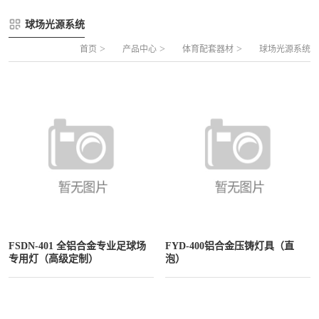
FLZ-A 双夹丝笼式足球
圆管组合式围网
球场光源系统
FLZ-B 夹芯板笼式足球
方管组合式围网
>
>
>
首页
产品中心
体育配套器材
球场光源系统
FLZ-C 半格栅笼式足球
片装组合式围网
FLZ-D PE包塑笼式足球
FSDN-401 全铝合金专业足球场
FYD-400铝合金压铸灯具（直
专用灯（高级定制）
泡）