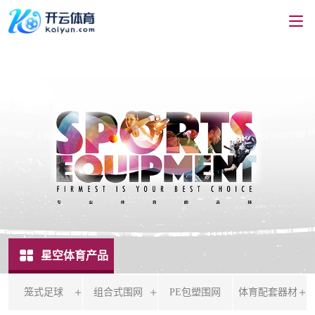
星空体育产品
笼式足球
组合式围网
PE包塑围网
体育配套器材