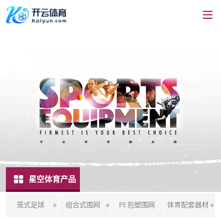
星空体育产品
笼式足球
组合式围网
PE包塑围网
体育配套器材