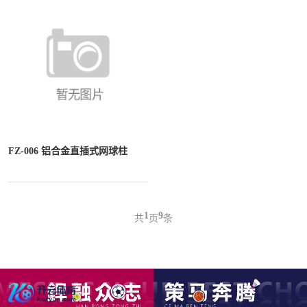
FZ-006 铝合金直插式网球柱
1
9
共
页
条