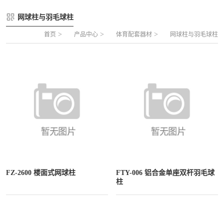
FLZ-A 双夹丝笼式足球
圆管组合式围网
网球柱与羽毛球柱
FLZ-B 夹芯板笼式足球
方管组合式围网
>
>
>
首页
产品中心
体育配套器材
网球柱与羽毛球柱
FLZ-C 半格栅笼式足球
片装组合式围网
FLZ-D PE包塑笼式足球
FZ-2600 楼面式网球柱
FTY-006 铝合金单座双杆羽毛球
柱