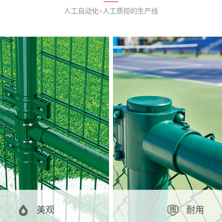
人工自动化+人工质控的生产线
美观
耐用