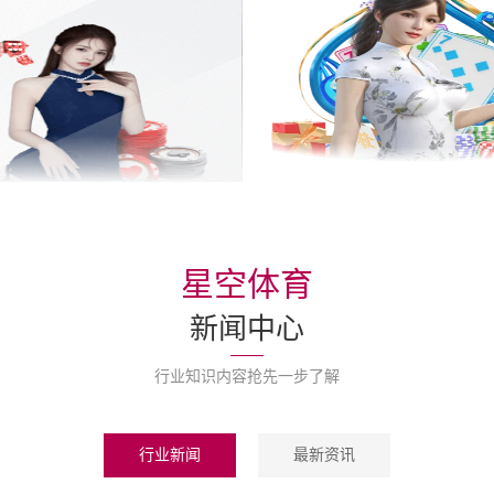
2026世界杯指定网站 大班幼
世界杯指定网站 优拉乒乓球台产地
内
星空体育
新闻中心
行业知识内容抢先一步了解
行业新闻
最新资讯