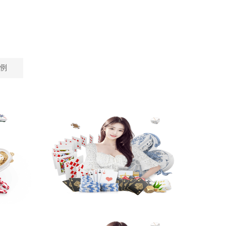
例
内黑科技器材
2026世界杯指定网站 最方便的室内健身器
材是什么