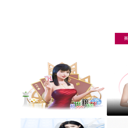
赛
2026世界杯指定网站 室内健身三大忌是什
2026世
么
色室外