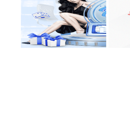
2026世界杯指定网站 沙洋室内健身车
2026