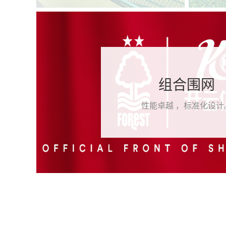
组合围网
性能卓越 ，标准化设计