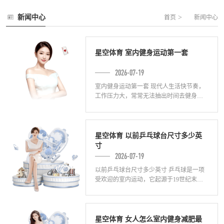
新闻中心
>
首页
新闻中心
星空体育 室内健身运动第一套
2026-07-19
室内健身运动第一套 现代人生活快节奏，
工作压力大，常常无法抽出时间去健身俱
乐部进行锻炼。在家中进行室内健身运动
成为一种方便且高效的选择。本文将介绍
一套适
星空体育 以前乒乓球台尺寸多少英
寸
2026-07-19
以前乒乓球台尺寸多少英寸 乒乓球是一项
受欢迎的室内运动，它起源于19世纪末的
英国，现已成为世界范围内的大众运动。
在过去的几十年里，乒乓球台的尺寸经历
了一
星空体育 女人怎么室内健身减肥最