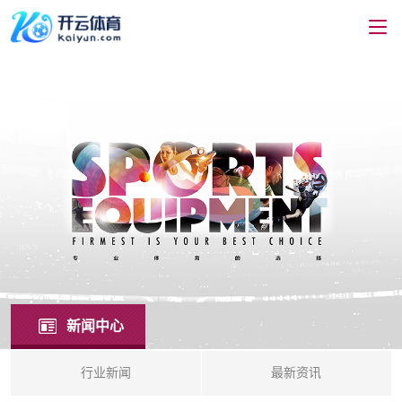
新闻中心
行业新闻
最新资讯