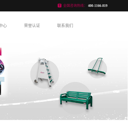
全国咨询热线：
400-1166-819
中心
荣誉认证
联系我们