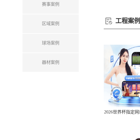
赛事案例
工程案
区域案例
球场案例
器材案例
2026世界杯指定