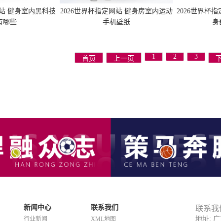
网站 健身室内黑科技
2026世界杯指定网站 健身房室内运动
2026世界杯
有哪些
手机壁纸
身
1
2
3
首页
上一页
新闻中心
联系我们
联系我
地址: 
行业新闻
XML地图