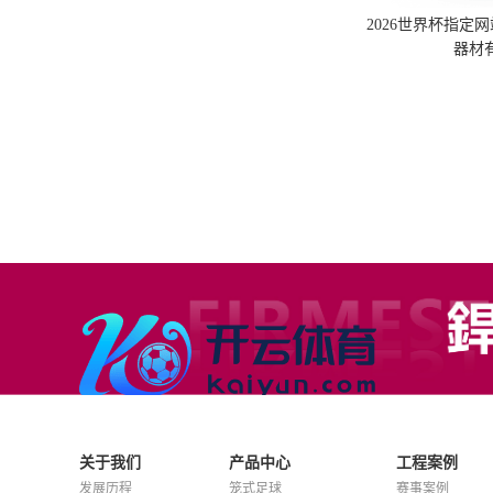
2026世界杯指定
器材
关于我们
产品中心
工程案例
发展历程
笼式足球
赛事案例