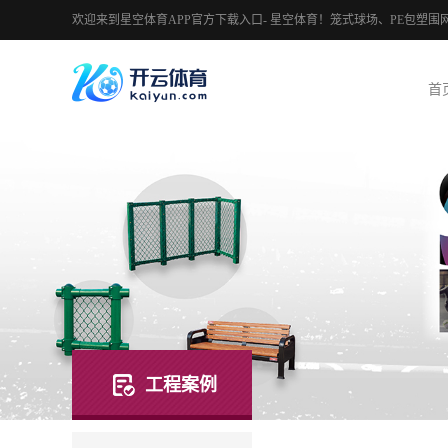
欢迎来到星空体育APP官方下载入口- 星空体育！笼式球场、PE包塑
首
工程案例