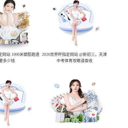
定网站 1000米塑胶跑道
2026世界杯指定网站 @新初三，天津
要多少钱
中考体育攻略请查收