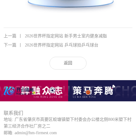
上一篇
丨
2026世界杯指定网站 新手男士室内健身减脂
下一篇
丨
2026世界杯指定网站 乒乓球拍乒乓球台
返回
联系我们
地址: 广东省肇庆市高要区蛟塘镇塱下村委会办公楼北侧800米塱下村
第三经济合作社厂房之二
邮箱: admin@hm-firmest.com