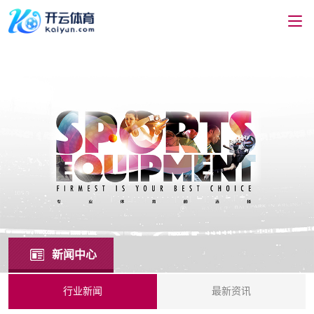
新闻中心
行业新闻
最新资讯