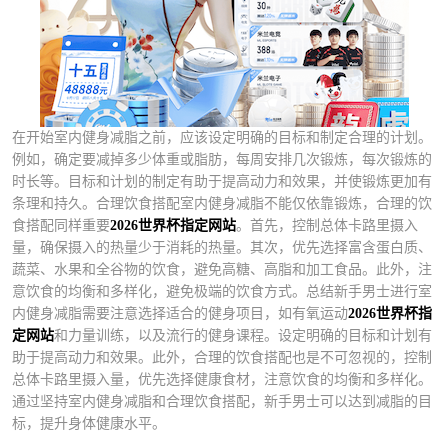
在开始室内健身减脂之前，应该设定明确的目标和制定合理的计划。
例如，确定要减掉多少体重或脂肪，每周安排几次锻炼，每次锻炼的
时长等。目标和计划的制定有助于提高动力和效果，并使锻炼更加有
条理和持久。合理饮食搭配室内健身减脂不能仅依靠锻炼，合理的饮
食搭配同样重要
2026世界杯指定网站
。首先，控制总体卡路里摄入
量，确保摄入的热量少于消耗的热量。其次，优先选择富含蛋白质、
蔬菜、水果和全谷物的饮食，避免高糖、高脂和加工食品。此外，注
意饮食的均衡和多样化，避免极端的饮食方式。总结新手男士进行室
内健身减脂需要注意选择适合的健身项目，如有氧运动
2026世界杯指
定网站
和力量训练，以及流行的健身课程。设定明确的目标和计划有
助于提高动力和效果。此外，合理的饮食搭配也是不可忽视的，控制
总体卡路里摄入量，优先选择健康食材，注意饮食的均衡和多样化。
通过坚持室内健身减脂和合理饮食搭配，新手男士可以达到减脂的目
标，提升身体健康水平。