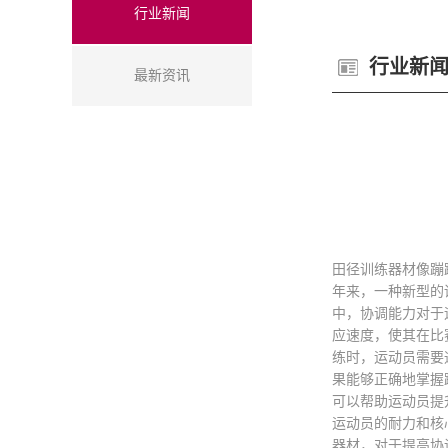
行业新闻
行业新
最新资讯
田径训练器材像蹦
年来，一种新型的
中，协调能力对于
应速度，使其在比
练时，运动员需要
果能够正确地掌握
可以帮助运动员提
运动员的耐力和核
器材，对于提高协