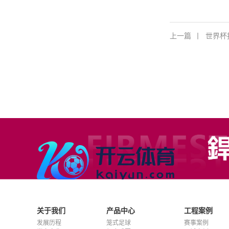
上一篇
丨
世界杯
关于我们
产品中心
工程案例
发展历程
笼式足球
赛事案例