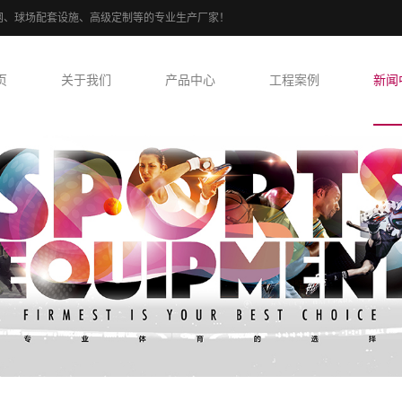
围网、球场配套设施、高级定制等的专业生产厂家！
页
关于我们
产品中心
工程案例
新闻