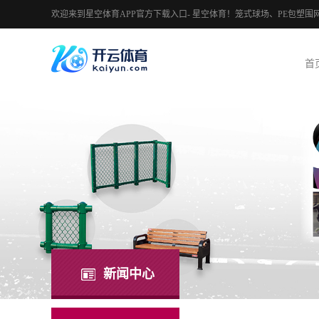
欢迎来到星空体育APP官方下载入口- 星空体育！笼式球场、PE包塑
首
新闻中心