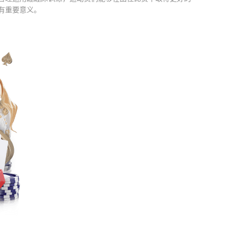
有重要意义。