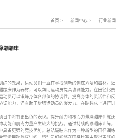
首页
>
新闻中心
>
行业新闻
材像蹦蹦床
训练的效果，运动员们一直在寻找创新的训练方法和器材。近
蹦蹦床作为器材，可以帮助运动员提高协调能力。在田径比赛
运动员可以锻炼身体各部位的协调性，提高身体的灵活性和反
协调能力，还有助于增强运动员的爆发力。在蹦蹦床上进行训
项目中将有更出色的表现。提升耐力和核心力量蹦蹦床训练还
肺功能和肌肉力量产生较大的挑战。通过持续的蹦蹦床训练，
中具备更强的竞技优势。总结蹦蹦床作为一种新型的田径训练
合理运用蹦蹦床训练，运动员们能够在田径比赛中取得更好的